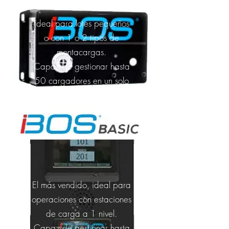
Ideal para lotes pequeños
o con 1 o 2 tipos de
montacargas.
Capaz de gestionar hasta
50 cargadores en un solo
grupo.
El más vendido, ideal para
operaciones con estaciones
de carga a 1 nivel.
Capaz de gestionar hasta