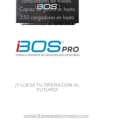
cambiadores de niveles.
Capaz de gestionar hasta
350 cargadores en hasta
9 grupos de baterías
en racks múltiples.
¡Contáctanos!
¡Y LLEVA TU OPERACIÓN AL
FUTURO!
ventas@greenbatterymexico.com